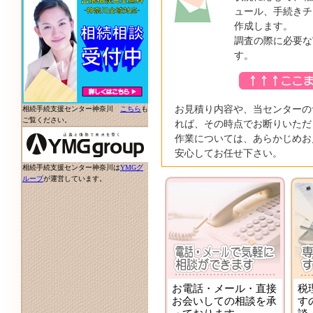
ュール、手続きチ
作成します。
調査の際に必要な
す。
お見積り内容や、当センターの
相続手続支援センター神奈川
こちら
も
ご覧ください。
れば、その時点でお断りいただ
作業については、あらかじめお
安心してお任せ下さい。
相続手続支援センター神奈川は
YMGグ
ループ
が運営しています。
お電話・メール・直接
税
お会いしての相談を承
す