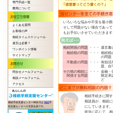
専門手続一覧
費用について
いろいろな悩みや不安を最小限
よくある質問
そして問題がない場合であって
お客様の声
もお手伝いさせていただきます
相続タイムスケジュール
遺言は必要？
相続関係の問題
・・・
遺言書
ワンポイント情報
相続税の問題
・・・
相続税
サイトマップ
の問題
不動産の問題
・・・
有効活
題、自
その他の相続に
・・・
金融・
問合せメールフォーム
関係する問題
限定承
相談メールフォーム
ど
アクセス
相続手続きに関す
相談員が、相続に
相続手続支援センター神奈川は
相続
手
にしていきます。
続支援センターの支部会員です。
状況に応じて、相