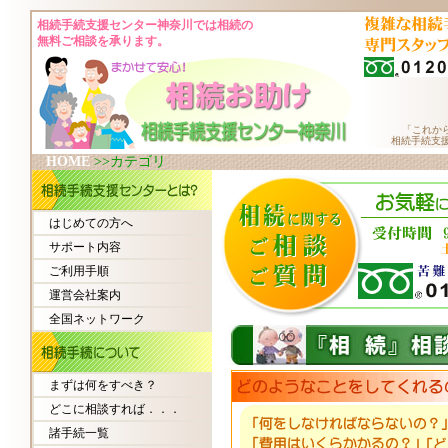
相続手続支援センター神奈川では相続の
無料ご相談を承ります。
「これか
相続手続支
HOME
>>カテゴリ
はじめての方へ
サポート内容
ご利用手順
運営会社案内
全国ネットワーク
まずは何をすべき？
どこに相談すれば．．．
諸手続一覧